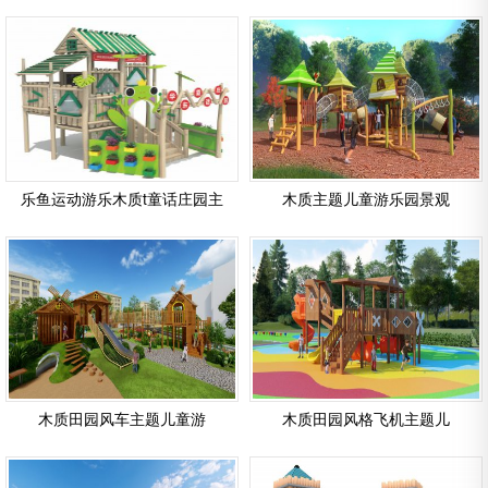
乐鱼运动游乐木质t童话庄园主
木质主题儿童游乐园景观
木质田园风车主题儿童游
木质田园风格飞机主题儿