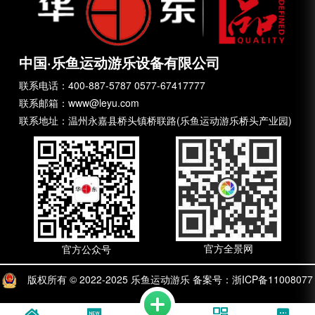
中国·乐鱼运动游乐设备有限公司
联系电话：400-887-5787 0577-67417777
联系邮箱：www@leyu.com
联系地址：温州永嘉县桥头镇桥联路(乐鱼运动游乐桥头产业园)
官方全景网
官方公众号
版权所有 © 2022-2025 乐鱼运动游乐 备案号：浙ICP备11008077
号-5