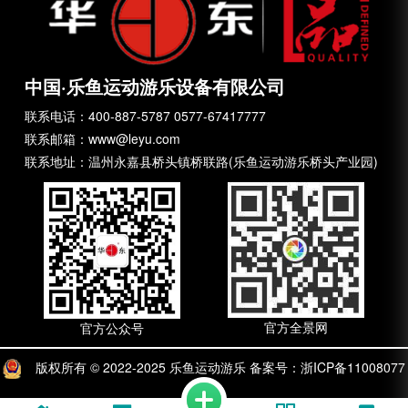
中国·乐鱼运动游乐设备有限公司
联系电话：400-887-5787 0577-67417777
联系邮箱：www@leyu.com
联系地址：温州永嘉县桥头镇桥联路(乐鱼运动游乐桥头产业园)
官方全景网
官方公众号
版权所有 © 2022-2025 乐鱼运动游乐 备案号：浙ICP备11008077
号-5