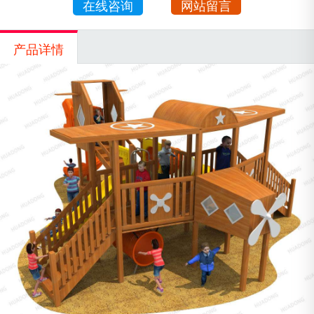
在线咨询
网站留言
产品详情