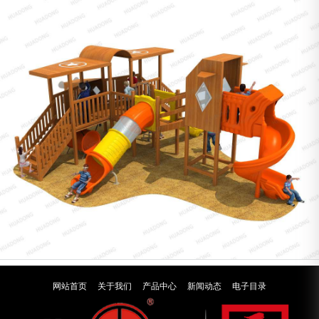
网站首页
关于我们
产品中心
新闻动态
电子目录