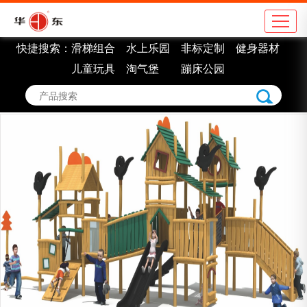
快捷搜索：
滑梯组合
水上乐园
非标定制
健身器材
公司简介
地
儿童玩具
淘气堡
蹦床公园
企业理念
学
组织架构
市
车间展示
景
企业认证
室
企业荣誉
非