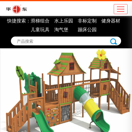
快捷搜索：
滑梯组合
水上乐园
非标定制
健身器材
公司简介
地
儿童玩具
淘气堡
蹦床公园
企业理念
学
组织架构
市
车间展示
景
企业认证
室
企业荣誉
非