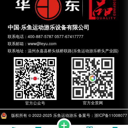
中国·乐鱼运动游乐设备有限公司
联系电话：400-887-5787 0577-67417777
联系邮箱：www@leyu.com
联系地址：温州永嘉县桥头镇桥联路(乐鱼运动游乐桥头产业园)
官方全景网
官方公众号
版权所有 © 2022-2025 乐鱼运动游乐 备案号：浙ICP备11008077
号-5