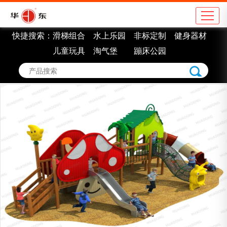
快捷搜索：
滑梯组合
水上乐园
非标定制
健身器材
公司简介
地
儿童玩具
淘气堡
蹦床公园
企业理念
学
组织架构
市
车间展示
景
企业认证
室
企业荣誉
非